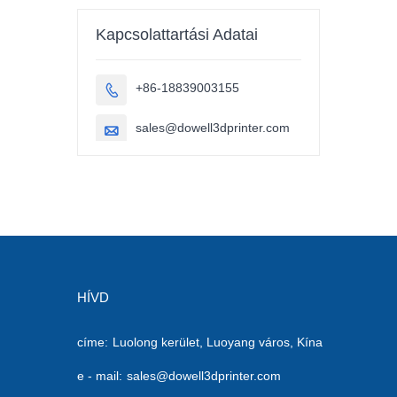
autóalkatrészek
3D nyomtatás
Kapcsolattartási Adatai
+86-18839003155

sales@dowell3dprinter.com

HÍVD
címe:
Luolong kerület, Luoyang város, Kína
e - mail:
sales@dowell3dprinter.com