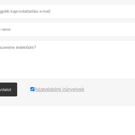
Adatvédelmi irányelvek
ánlatot