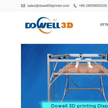

sales@dowell3dprinter.com
+86-18839003155

OTT