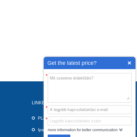
Get the latest price?
*
LINKEK
*
PLA 3D nyomtató
*
Ipari 3D nyomtató
more information for better communication