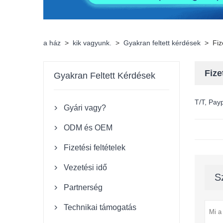
a ház
>
kik vagyunk.
>
Gyakran feltett kérdések
>
Fiz
Fize
Gyakran Feltett Kérdések
T/T, Pay
Gyári vagy?

ODM és OEM

Fizetési feltételek

Vezetési idő

S
Partnerség

Technikai támogatás
