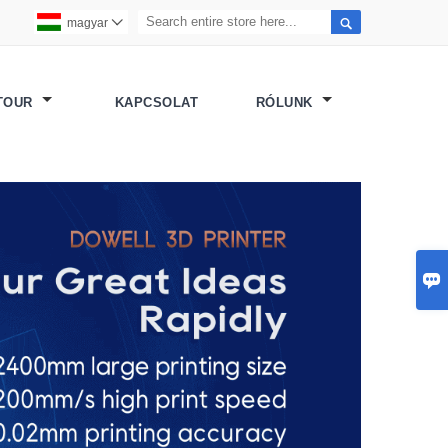

magyar

 TOUR
KAPCSOLAT
RÓLUNK
