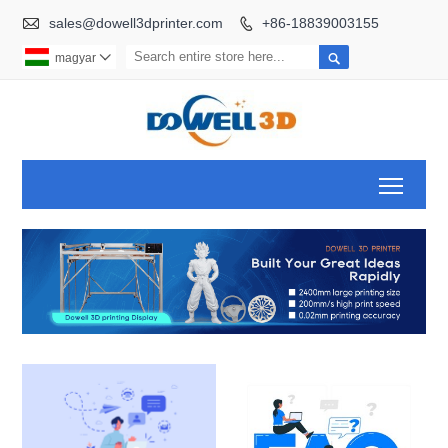

sales@dowell3dprinter.com
+86-18839003155


magyar

Toggl