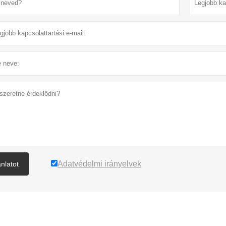
Adatvédelmi irányelvek
ánlatot