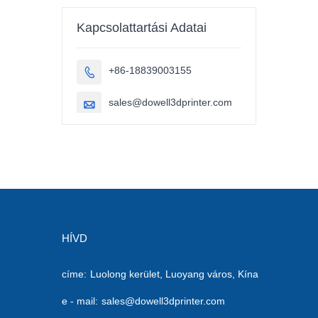
autóalkatrészek
3D nyomtatás
Kapcsolattartási Adatai
+86-18839003155

sales@dowell3dprinter.com

HÍVD
címe:
Luolong kerület, Luoyang város, Kína
e - mail:
sales@dowell3dprinter.com