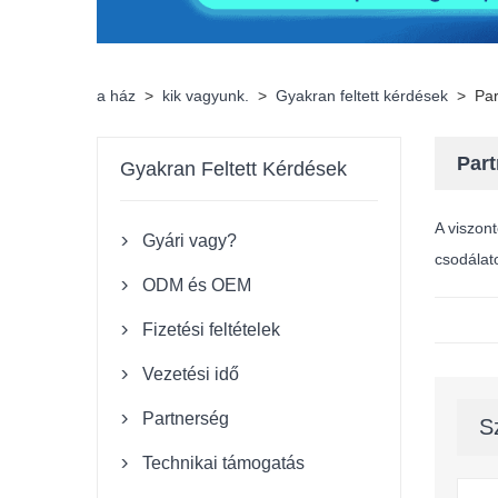
a ház
>
kik vagyunk.
>
Gyakran feltett kérdések
>
Par
Par
Gyakran Feltett Kérdések
A viszont
Gyári vagy?

csodálat
ODM és OEM

Fizetési feltételek

Vezetési idő

Partnerség

S
Technikai támogatás
