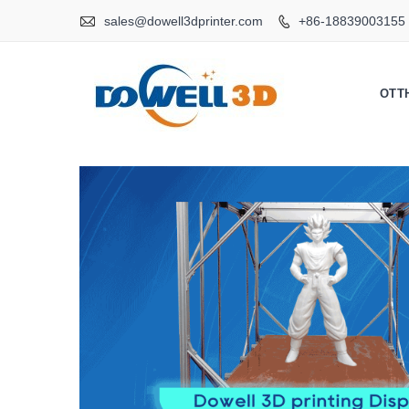

sales@dowell3dprinter.com
+86-18839003155

OTT