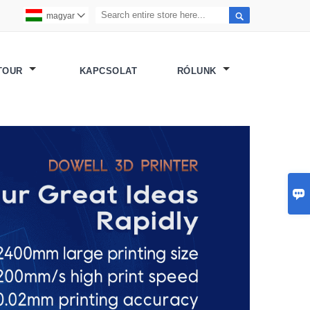

magyar

 TOUR
KAPCSOLAT
RÓLUNK
