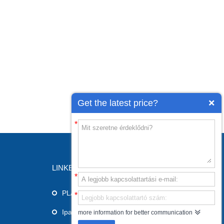
Get the latest price?
*
LINKEK
*
PLA 3D nyomtató
*
Ipari 3D nyomtató
more information for better communication