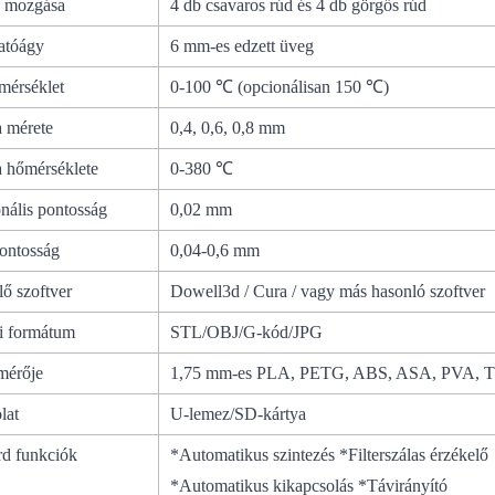
 mozgása
4 db csavaros rúd és 4 db görgős rúd
atóágy
6 mm-es edzett üveg
érséklet
0-100 ℃ (opcionálisan 150 ℃)
 mérete
0,4, 0,6, 0,8 mm
 hőmérséklete
0-380 ℃
nális pontosság
0,02 mm
ontosság
0,04-0,6 mm
lő szoftver
Dowell3d / Cura / vagy más hasonló szoftver
li formátum
STL/OBJ/G-kód/JPG
mérője
1,75 mm-es PLA, PETG, ABS, ASA, PVA, 
lat
U-lemez/SD-kártya
rd funkciók
*Automatikus szintezés *Filterszálas érzék
*Automatikus kikapcsolás *Távirányító