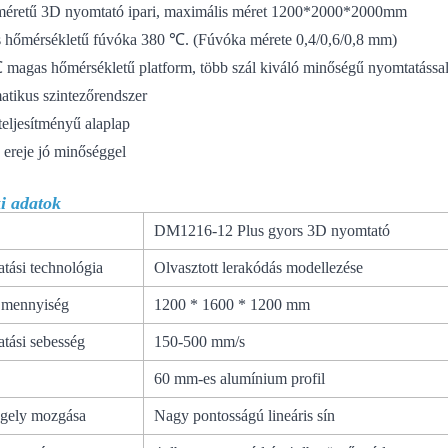
méretű 3D nyomtató ipari, maximális méret 1200*2000*2000mm
 hőmérsékletű fúvóka 380 ℃. (Fúvóka mérete 0,4/0,6/0,8 mm)
 magas hőmérsékletű platform, több szál kiváló minőségű nyomtatással
atikus szintezőrendszer
teljesítményű alaplap
 ereje jó minőséggel
i adatok
l
DM1216-12 Plus gyors 3D nyomtató
tási technológia
Olvasztott lerakódás modellezése
i mennyiség
1200 * 1600 * 1200 mm
tási sebesség
150-500 mm/s
60 mm-es alumínium profil
gely mozgása
Nagy pontosságú lineáris sín