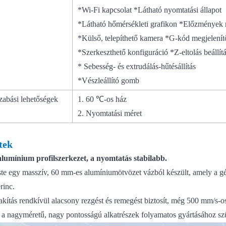
*Wi-Fi kapcsolat *Látható nyomtatási állapot
*Látható hőmérsékleti grafikon *Előzm
*Külső, telepíthető kamera *G-kód megjelen
*Szerkeszthető konfiguráció *Z-eltolás beállít
* Sebesség- és extrudálás-hűtésállítás
*Vészleállító gomb
zabási lehetőségek
1. 60 ℃-os ház
2. Nyomtatási méret
etek
alumínium profilszerkezet, a nyomtatás stabilabb.
ste egy masszív, 60 mm-es alumíniumötvözet vázból készült, amely a gé
rinc.
lakítás rendkívül alacsony rezgést és remegést biztosít, még 500 mm/s-o
a a nagyméretű, nagy pontosságú alkatrészek folyamatos gyártásához szük