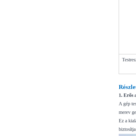
Testres
Részl
1. Erős 
A gép te
merev ge
Ez a kia
biztosítj