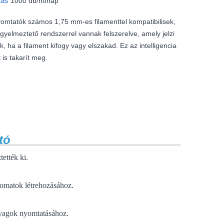
itás
1000 db/hónap
tatók számos 1,75 mm-es filamenttel kompatibilisek,
igyelmeztető rendszerrel vannak felszerelve, amely jelzi
, ha a filament kifogy vagy elszakad. Ez az intelligencia
t is takarít meg.
tató
tették ki.
nyomatok létrehozásához.
nyagok nyomtatásához.