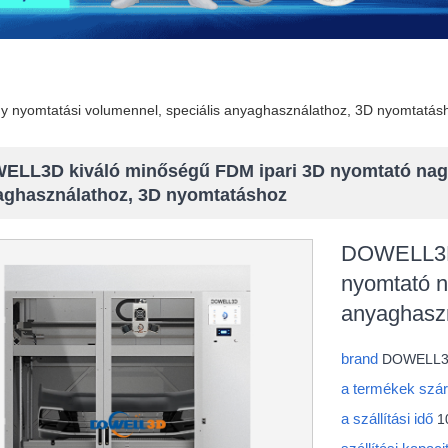
 nyomtatási volumennel, speciális anyaghasználathoz, 3D nyomtatás
ELL3D kiváló minőségű FDM ipari 3D nyomtató nagy
aghasználathoz, 3D nyomtatáshoz
DOWELL3D 
nyomtató n
anyaghasz
brand
DOWELL
a termékek szá
a szállítási idő
1