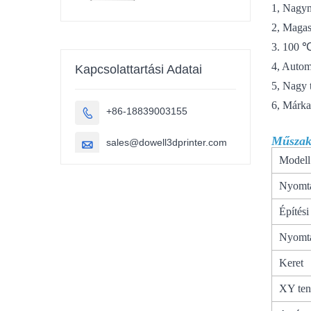
nagyméretű
1, Nagy
szénszálas pla
3D nyomtató
2, Magas
szobrászat
3. 100 ℃
autóalkatrészek
3D nyomtatás
4, Autom
Kapcsolattartási Adatai
5, Nagy 
6, Márka
+86-18839003155

Műszak
sales@dowell3dprinter.com

Model
Nyomta
Építés
Nyomta
Keret
XY ten