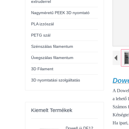
extruderrel
Nagyméretű PEEK 3D nyomtató
PLA izzószál
PETG szál
Szénszálas filamentum
Üvegszálas filamentum
3D Filament
Dowe
3D nyomtatási szolgáltatás
A Dowell
a lehető
Számos f
Kiemelt Termékek
Kétségtel
Ha ipari
Dowell új DF12