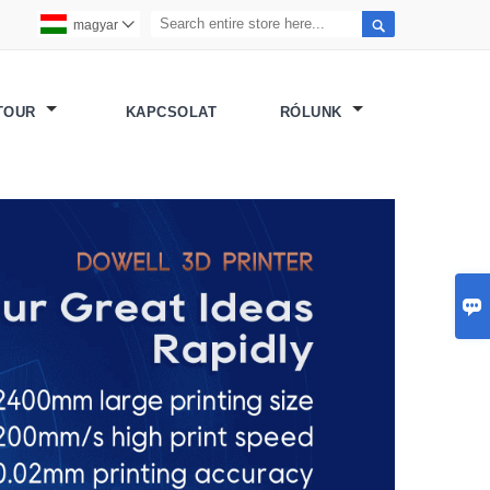

magyar

 TOUR
KAPCSOLAT
RÓLUNK
