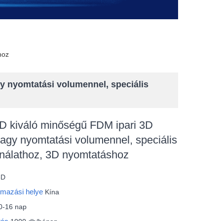
hoz
 nyomtatási volumennel, speciális
kiváló minőségű FDM ipari 3D
agy nyomtatási volumennel, speciális
nálathoz, 3D nyomtatáshoz
3D
rmazási helye
Kína
0-16 nap