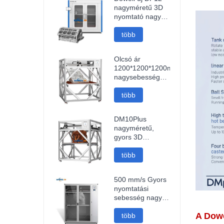
fdm 3d n
nagyméretű 3D
nyomtató nagy
pontosságú
Impresora 3D
több
gép ipari
modellek
Olcsó ár
nyomtatója
1200*1200*1200mm
nagysebességű
FDM intelligens
3D nyomtató wifi
több
kapcsolattal
gyors 3D
DM10Plus
nyomtatógép
nagyméretű,
gyors 3D
nyomtatógép,
1000 mm-es 3D
több
nyomtató
500 mm/s Gyors
nyomtatási
sebesség nagy
méretű 1000
A Dowe
mm-es
több