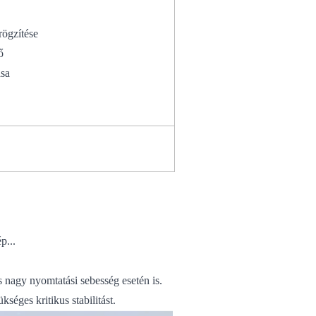
ények rögzítése
ítő
ása
p...
s nagy nyomtatási sebesség esetén is.
séges kritikus stabilitást.