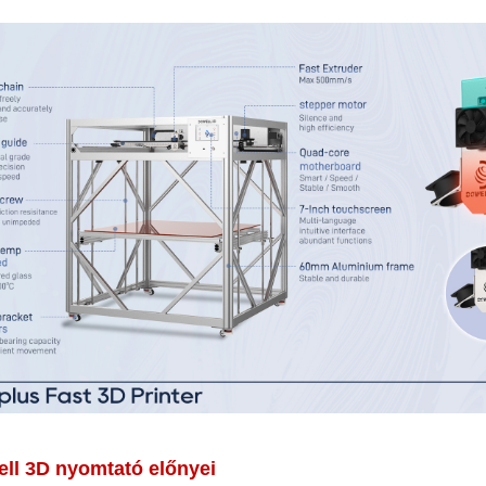
yomtató nagyméretű 3d nyomtató ipari 3d nyomtató 3d nyomtató gép
ll 3D nyomtató előnyei