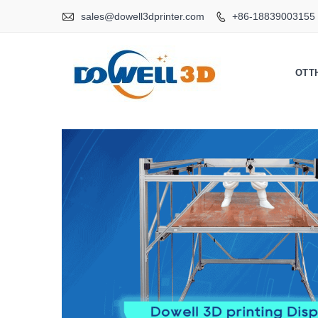

sales@dowell3dprinter.com
+86-18839003155

OTT