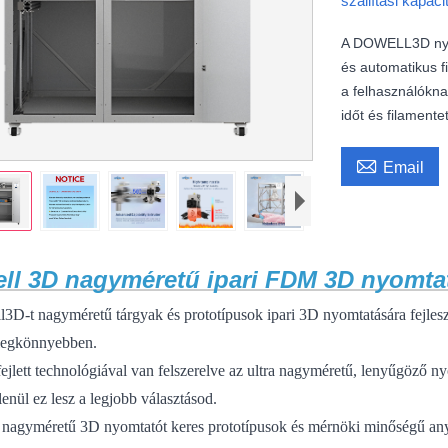
szállítási kapac
A DOWELL3D nyom
és automatikus f
a felhasználóknak
időt és filamente

Email
ll 3D nagyméretű ipari FDM 3D nyom
3D-t nagyméretű tárgyak és prototípusok ipari 3D nyomtatására fejlesz
 legkönnyebben.
ejlett technológiával van felszerelve az ultra nagyméretű, lenyűgöző 
enül ez lesz a legjobb választásod.
, nagyméretű 3D nyomtatót keres prototípusok és mérnöki minőségű a