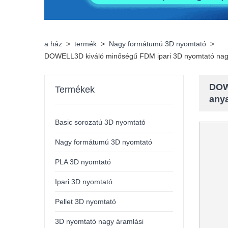
a ház
>
termék
>
Nagy formátumú 3D nyomtató
>
DOWELL3D kiváló minőségű FDM ipari 3D nyomtató nagy
DOW
Termékek
any
Basic sorozatú 3D nyomtató
Nagy formátumú 3D nyomtató
PLA 3D nyomtató
Ipari 3D nyomtató
Pellet 3D nyomtató
3D nyomtató nagy áramlási