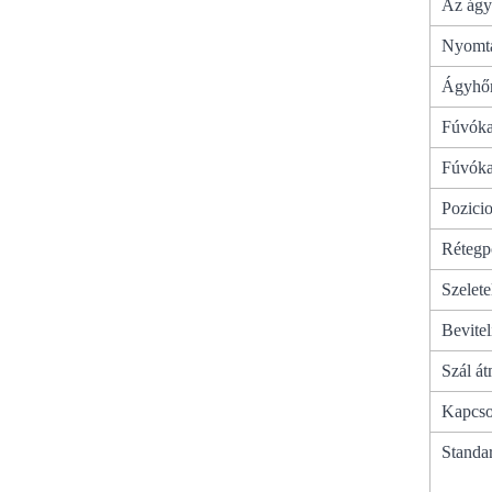
Az ágy
Nyomt
Ágyhőm
Fúvóka
Fúvóka
Pozicio
Rétegp
Szelete
Bevite
Szál át
Kapcso
Standa