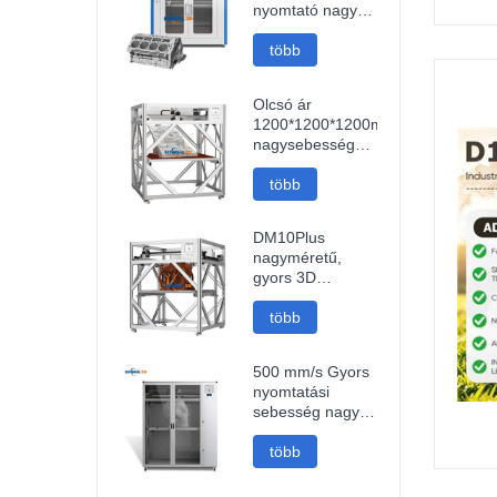
nyomtató nagy
pontosságú
Impresora 3D
több
gép ipari
modellek
Olcsó ár
nyomtatója
1200*1200*1200mm
nagysebességű
FDM intelligens
3D nyomtató wifi
több
kapcsolattal
gyors 3D
DM10Plus
nyomtatógép
nagyméretű,
gyors 3D
nyomtatógép,
1000 mm-es 3D
több
nyomtató
500 mm/s Gyors
nyomtatási
sebesség nagy
méretű 1000
mm-es
több
nagyméretű
szénszálas pla