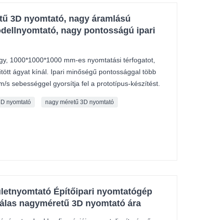
tű 3D nyomtató, nagy áramlású
odellnyomtató, nagy pontosságú ipari
y, 1000*1000*1000 mm-es nyomtatási térfogatot,
tött ágyat kínál. Ipari minőségű pontossággal több
/s sebességgel gyorsítja fel a prototípus-készítést.
 3D nyomtató
nagy méretű 3D nyomtató
letnyomtató Építőipari nyomtatógép
álas nagyméretű 3D nyomtató ára