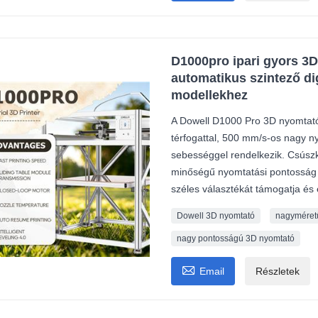
D1000pro ipari gyors 3
automatikus szintező dig
modellekhez
A Dowell D1000 Pro 3D nyomtat
térfogattal, 500 mm/s-os nagy n
sebességgel rendelkezik. Csúszk
minőségű nyomtatási pontosság 
széles választékát támogatja és
Dowell 3D nyomtató
nagyméret
nagy pontosságú 3D nyomtató

Email
Részletek