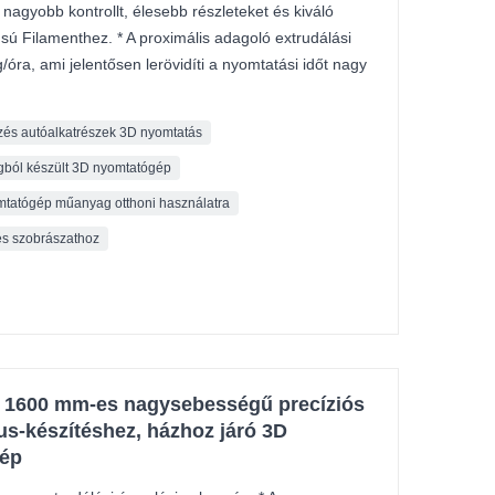
agyobb kontrollt, élesebb részleteket és kiváló
usú Filamenthez. * A proximális adagoló extrudálási
ra, ami jelentősen lerövidíti a nyomtatási időt nagy
zés autóalkatrészek 3D nyomtatás
agból készült 3D nyomtatógép
omtatógép műanyag otthoni használatra
és szobrászathoz
k 1600 mm-es nagysebességű precíziós
pus-készítéshez, házhoz járó 3D
gép