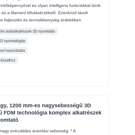
intőképernyővel és olyan intelligens funkciókkal tűnik
 és a filament kifutásérzékelő. Ezenkívül távoli
tos fejlesztés és termelékenység érdekében.
zés autóalkatrészek 3D nyomtatás
 3D nyomtatógép
oni használatra
rászathoz
agy, 1200 mm-es nagysebességű 3D
ű FDM technológia komplex alkatrészek
yomtató
nagy extrudálási áramlási sebesség: * A