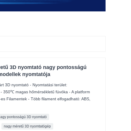
retű 3D nyomtató nagy pontosságú
 modellek nyomtatója
t 3D nyomtató - Nyomtatási terület:
 350℃ magas hőmérsékletű fúvóka - A platform
es Filamentek - Több filament elfogadható: ABS,
nagy pontosságú 3D nyomtató
nagy méretű 3D nyomtatógép