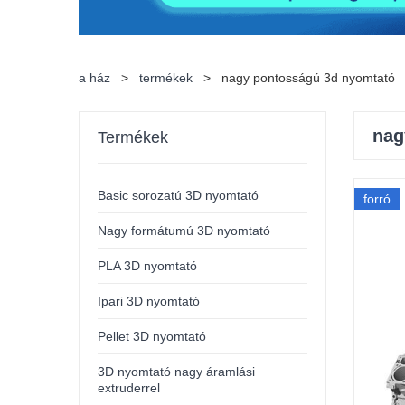
a ház
>
termékek
>
nagy pontosságú 3d nyomtató
nag
Termékek
Basic sorozatú 3D nyomtató
forró
Nagy formátumú 3D nyomtató
PLA 3D nyomtató
Ipari 3D nyomtató
Pellet 3D nyomtató
3D nyomtató nagy áramlási
extruderrel