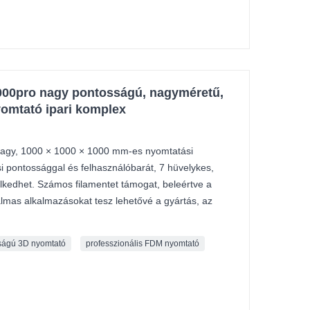
000pro nagy pontosságú, nagyméretű,
yomtató ipari komplex
agy, 1000 × 1000 × 1000 mm-es nyomtatási
i pontossággal és felhasználóbarát, 7 hüvelykes,
lkedhet. Számos filamentet támogat, beleértve a
almas alkalmazásokat tesz lehetővé a gyártás, az
ságú 3D nyomtató
professzionális FDM nyomtató