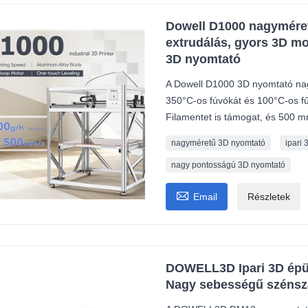
Dowell D1000 nagymére
extrudálás, gyors 3D m
3D nyomtató
A Dowell D1000 3D nyomtató nag
350°C-os fúvókát és 100°C-os fű
Filamentet is támogat, és 500 mm
nagyméretű 3D nyomtató
ipari
nagy pontosságú 3D nyomtató

Email
Részletek
DOWELL3D Ipari 3D épü
Nagy sebességű szénsz