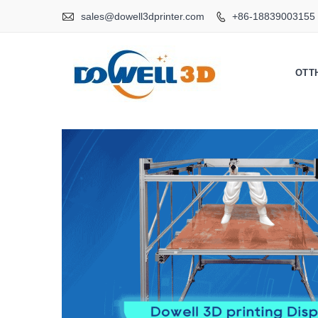

sales@dowell3dprinter.com
+86-18839003155

OTT