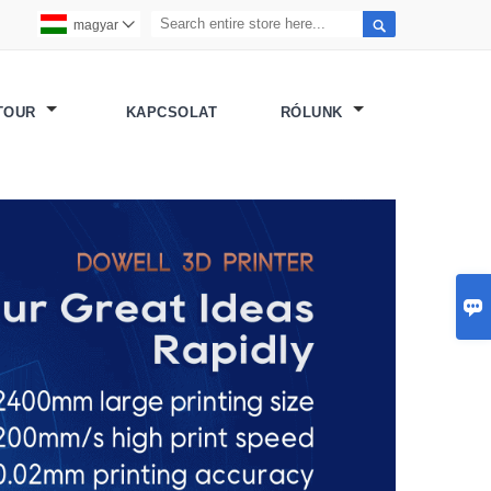

magyar

 TOUR
KAPCSOLAT
RÓLUNK
