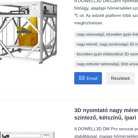
A DOWELL3D DM12pro nyomtatógé
fűtőágy, alaplapi hőmérséklet-sz
℃-ot. Az edzett platform több sz
megbízhatóan.
nagy sebességű, közvetlen gyári ért
nagy méretű, nagy pontosságú 3D ny
közvetlen gyári értékesítésű 3D ny
nagy extruder sebességű, több anya

Email
Részletek
3D nyomtató nagy méret
szintező, kétszínű, ipar
A DOWELL3D DM Pro sorozat prec
stabilitással, magas hőmérsékle