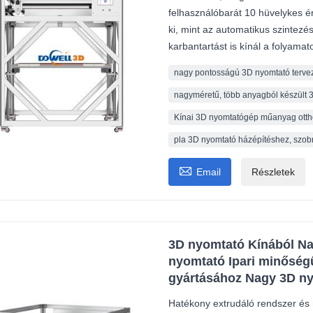
felhasználóbarát 10 hüvelykes ér
ki, mint az automatikus szintezés
karbantartást is kínál a folyama
nagy pontosságú 3D nyomtató terve
nagyméretű, több anyagból készült
Kínai 3D nyomtatógép műanyag otth
pla 3D nyomtató házépítéshez, szob

Email
Részletek
3D nyomtató Kínából N
nyomtató Ipari minőség
gyártásához Nagy 3D n
Hatékony extrudáló rendszer és 