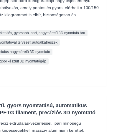
p standard konfigurációja nagy teljesítményű
abályozás, amely pontos és gyors, elérheti a 100/150
áz kilogrammot is elbír, biztonságosan és
ékesítés, gyorsabb ipari, nagyméretű 3D nyomtató ára
omtatóval tervezett autóalkatrészek
omtatás nagyméretű 3D nyomtató
gból készült 3D nyomtatógép
ű, gyors nyomtatású, automatikus
i PETG filament, precíziós 3D nyomtató
íz extrudálás-vezérléssel, ipari minőségű
ti képességekkel, masszív alumínium kerettel,