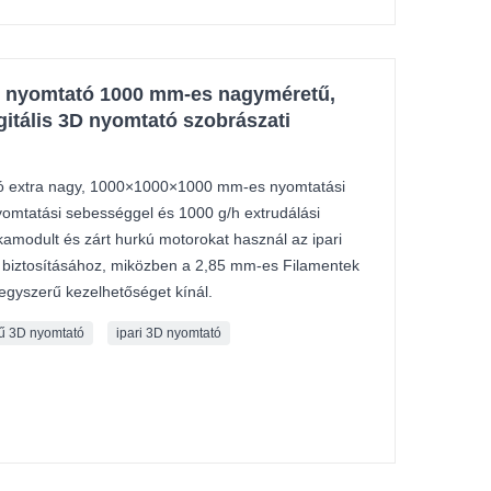
D nyomtató 1000 mm-es nagyméretű,
itális 3D nyomtató szobrászati ​​
ó extra nagy, 1000×1000×1000 mm-es nyomtatási
yomtatási sebességgel és 1000 g/h extrudálási
amodult és zárt hurkú motorokat használ az ipari
biztosításához, miközben a 2,85 mm-es Filamentek
 egyszerű kezelhetőséget kínál.
ű 3D nyomtató
ipari 3D nyomtató