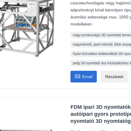
csúcstechnológiás négy hajtómű n
teljesítményt kínál bármilyen típ
áramlási sebessége max. 1000 g/ó
modelleken.
nagy pontosságú 3D nyomtató terve
nagyméretű, ipari méretű, több any
Gyári közvetlen értékesítésű 3D ny
petg 3d nyomtató ára házépítéshez 

Email
Részletek
FDM ipari 3D nyomtató
autóipari gyors prototí
nyomtató 3D nyomtató