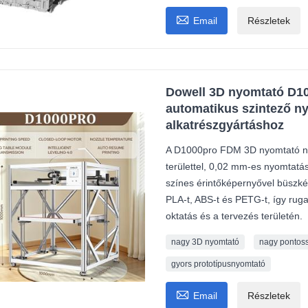

Email
Részletek
Dowell 3D nyomtató D1
automatikus szintező n
alkatrészgyártáshoz
A D1000pro FDM 3D nyomtató n
területtel, 0,02 mm-es nyomtatás
színes érintőképernyővel büszké
PLA-t, ABS-t és PETG-t, így rug
oktatás és a tervezés területén.
nagy 3D nyomtató
nagy pontos
gyors prototípusnyomtató

Email
Részletek