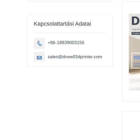
3D nyomtató
szobrászat
autóalkatrészek
3D nyomtatás
Kapcsolattartási Adatai
+86-18839003155

sales@dowell3dprinter.com
