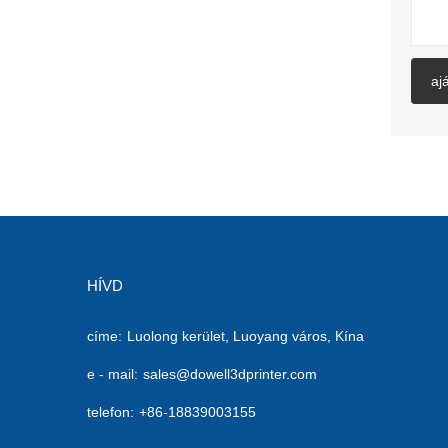
aj
HÍVD
címe:
Luolong kerület, Luoyang város, Kína
e - mail:
sales@dowell3dprinter.com
telefon:
+86-18839003155