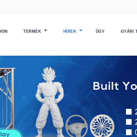
HON
TERMÉK
HÍREK
ÜGY
GYÁRI