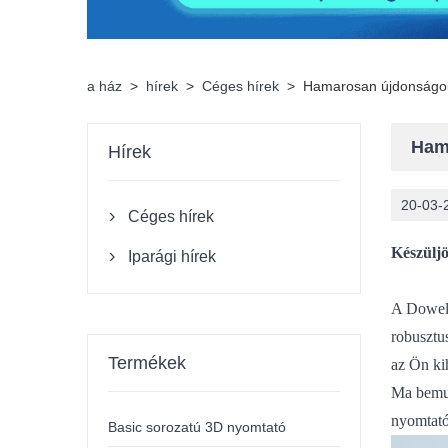
a ház
>
hírek
>
Céges hírek
>
Hamarosan újdonságok
Ham
Hírek
20-03-
Céges hírek

Készüljö
Iparági hírek

A Dowell
robusztu
Termékek
az Ön ki
Ma bemut
nyomtató
Basic sorozatú 3D nyomtató