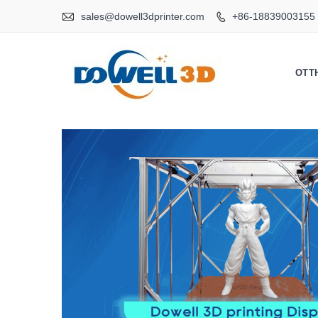

sales@dowell3dprinter.com
+86-18839003155

OTT