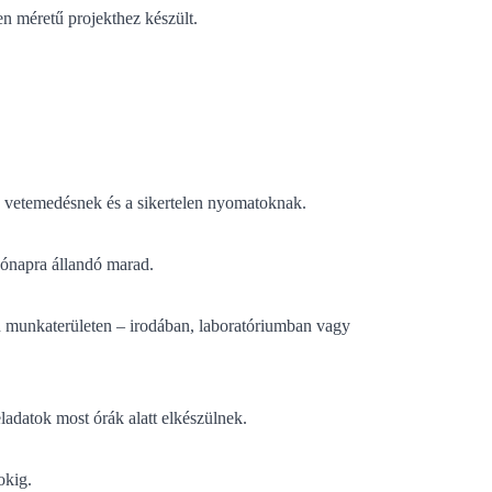
n méretű projekthez készült.
 a vetemedésnek és a sikertelen nyomatoknak.
hónapra állandó marad.
lyen munkaterületen – irodában, laboratóriumban vagy
adatok most órák alatt elkészülnek.
okig.