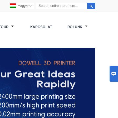

magyar

 TOUR
KAPCSOLAT
RÓLUNK
