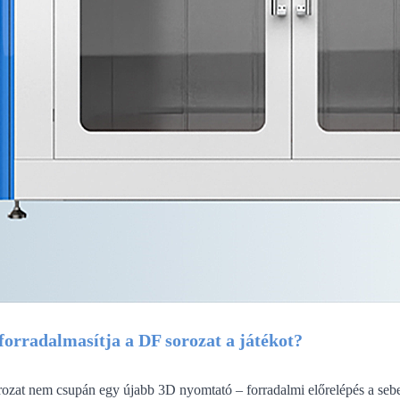
forradalmasítja a DF sorozat a játékot?
ozat nem csupán egy újabb 3D nyomtató – forradalmi előrelépés a sebes