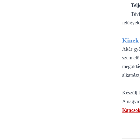
Telj
Távi
felügyele
Kinek 
Akár gyár
szem előt
megoldá
alkatrész
Készülj f
A nagymé
Kapcsol