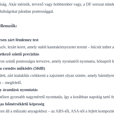
úság.
Akár mérnök, tervező vagy hobbiember vagy, a DF sorozat minde
lultságokat páratlan pontossággal.
ellemzők:
esen zárt fémlemez test
zív, lezárt keret, amely stabil kamrakörnyezetet teremt – búcsút inthet
tkező szintű precizitás
on szintű pontosságra tervezve, amely nyomatról nyomatra, hónapról 
ra csendes működés (50dB)
jlett, zárt kialakítás csökkenti a zajszintet olyan szintre, amely bármi
n – megfelelő.
y áramlású nyomtatás
ntősen gyorsabb nagyméretű nyomtatás, így a korábban napokig tartó fel
as hőmérsékletű képesség
en áll a műszaki anyagokhoz – az ABS-től, ASA-tól a fejlett kompozit