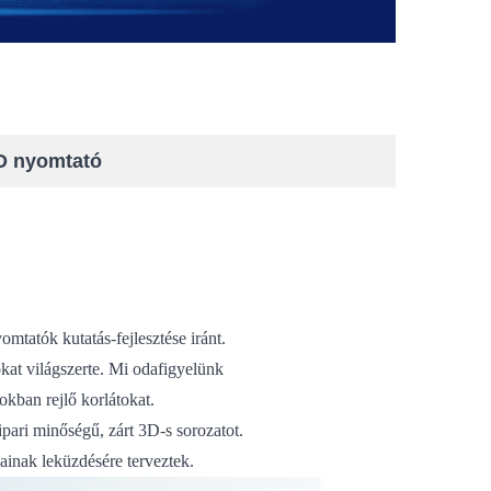
D nyomtató
mtatók kutatás-fejlesztése iránt.
ókat világszerte. Mi odafigyelünk
okban rejlő korlátokat.
pari minőségű, zárt 3D-s sorozatot.
ainak leküzdésére terveztek.