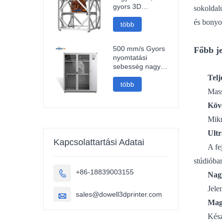
gyors 3D
sokoldal
nyomtatógép,
és bonyo
1000 mm-es 3D
több
nyomtató
500 mm/s Gyors
Főbb j
nyomtatási
sebesség nagy
méretű 1000
Telj
mm-es
több
Mass
nagyméretű
szénszálas pla
Köve
3D nyomtató
Mikr
szobrászat
autóalkatrészek
Ult
3D nyomtatás
Kapcsolattartási Adatai
A fe
stúdióba
+86-18839003155

Nag
Jele
sales@dowell3dprinter.com

Mag
Kész