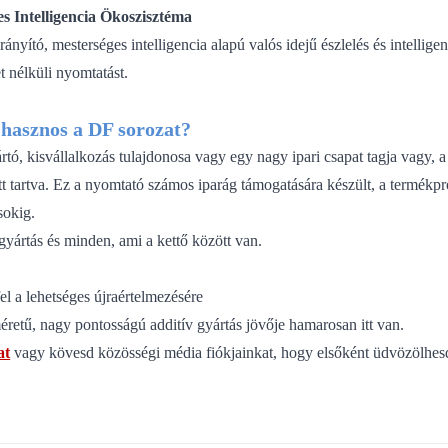
es Intelligencia Ökoszisztéma
rányító, mesterséges intelligencia alapú valós idejű észlelés és intellig
t nélküli nyomtatást.
hasznos a DF sorozat?
tó, kisvállalkozás tulajdonosa vagy egy nagy ipari csapat tagja vagy, a
t tartva.
Ez a nyomtató számos iparág támogatására készült, a termékpro
sokig.
gyártás és minden, ami a kettő között van.
el a lehetséges újraértelmezésére
retű, nagy pontosságú additív gyártás jövője hamarosan itt van.
at
vagy kövesd közösségi média fiókjainkat, hogy elsőként üdvözölhesd