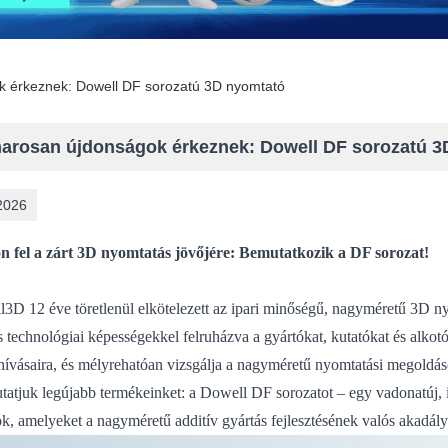
 érkeznek: Dowell DF sorozatú 3D nyomtató
arosan újdonságok érkeznek: Dowell DF sorozatú 3
2026
n fel a zárt 3D nyomtatás jövőjére: Bemutatkozik a DF sorozat!
3D 12 éve töretlenül elkötelezett az ipari minőségű, nagyméretű 3D nyo
s technológiai képességekkel felruházva a gyártókat, kutatókat és alkot
hívásaira, és mélyrehatóan vizsgálja a nagyméretű nyomtatási megoldás
atjuk legújabb termékeinket: a Dowell DF sorozatot – egy vadonatúj, i
k, amelyeket a nagyméretű additív gyártás fejlesztésének valós akadály