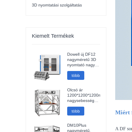
3D nyomtatási szolgáltatás
Kiemelt Termékek
Dowell új DF12
nagyméretű 3D
nyomtató nagy
pontosságú
Impresora 3D
több
gép ipari
modellek
Olcsó ár
nyomtatója
1200*1200*1200mm
nagysebességű
FDM intelligens
3D nyomtató wifi
több
Miért 
kapcsolattal
gyors 3D
DM10Plus
nyomtatógép
A DF sor
nagyméretű,