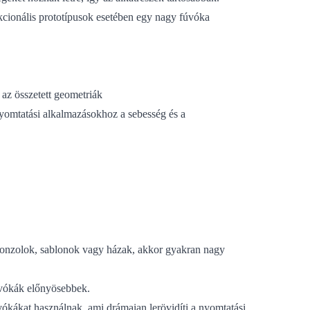
kcionális prototípusok esetében egy nagy fúvóka
y az összetett geometriák
yomtatási alkalmazásokhoz a sebesség és a
 konzolok, sablonok vagy házak, akkor gyakran nagy
fúvókák előnyösebbek.
ákat használnak, ami drámaian lerövidíti a nyomtatási