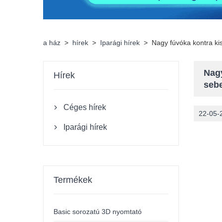
a ház
>
hírek
>
Iparági hírek
>
Nagy fúvóka kontra ki
Nagy
Hírek
seb
Céges hírek

22-05-
Iparági hírek

Termékek
Basic sorozatú 3D nyomtató