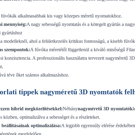
 fúvókák alkalmasabbak kis vagy közepes méretű nyomatokhoz.
si mennyiség:
A nagy sebességű nyomtatás és a kötegelt gyártás a nagy
i gyártáshoz
 modelleknél, ahol a felületkezelés kritikus fontosságú, a kisebb fúvók
las szempontok:
A fúvóka méretétől függetlenül a kiváló minőségű Filam
si konzisztencia. A professzionális használatra tervezett nagyméretű 
at,
úvá téve őket számos alkalmazáshoz.
rlati tippek nagyméretű 3D nyomtatók fel
ezzen hibrid megközelítésekkel:
Néhány
nagyméretű 3D nyomtatók
l
 közben, optimalizálva a sebességet és a részleteket.
ő beállításainak optimalizálása:
A legjobb egyensúly elérése érdekében 
éretének megfelelően.