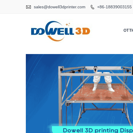

sales@dowell3dprinter.com
+86-18839003155

OTT