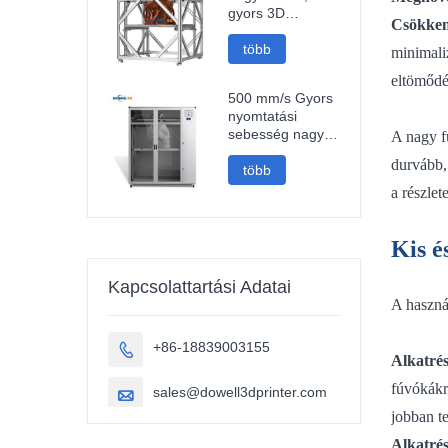
gyors 3D
Csökken
nyomtatógép,
1000 mm-es 3D
több
minimali
nyomtató
eltömődé
500 mm/s Gyors
nyomtatási
sebesség nagy
A nagy fú
méretű 1000
durvább,
mm-es
több
nagyméretű
a részlet
szénszálas pla
3D nyomtató
szobrászat
Kis é
autóalkatrészek
3D nyomtatás
Kapcsolattartási Adatai
A haszná
+86-18839003155

Alkatrés
fúvókákr
sales@dowell3dprinter.com

jobban t
Alkatrés