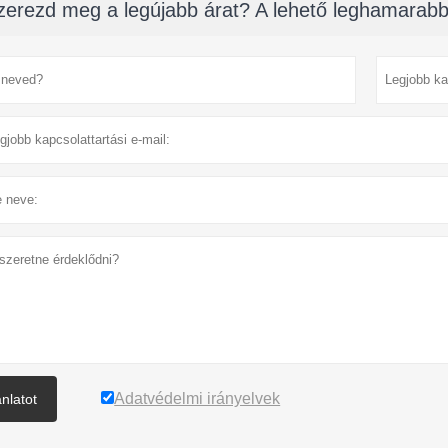
zerezd meg a legújabb árat? A lehető leghamarabb
Adatvédelmi irányelvek
ánlatot