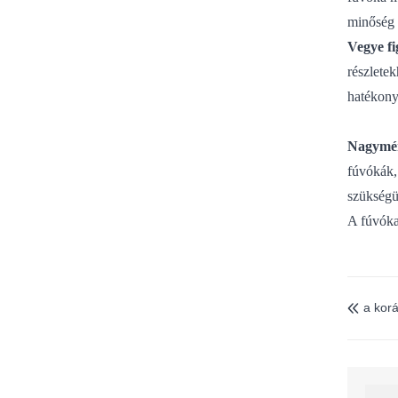
minőség 
Vegye fi
részlete
hatékony 
Nagymér
fúvókák,
szükségü
A fúvóka
a korá
