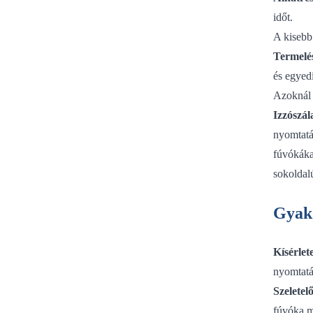
időt.
A kisebb
Termelé
és egyed
Azoknál a
Izzószá
nyomtatá
fúvókák
sokoldal
Gyako
Kísérlet
nyomtatás
Szeletel
fúvóka m