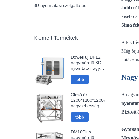
3D nyomtatási szolgáltatás
Jobb ré
kisebb a
Sima fel
Kiemelt Termékek
A kis fú
Még fejle
Dowell új DF12
hatékony
nagyméretű 3D
nyomtató nagy
pontosságú
Nagy 
Impresora 3D
több
gép ipari
modellek
A nagymé
Olcsó ár
nyomtatója
1200*1200*1200mm
nyomtat
nagysebességű
FDM intelligens
Biztosítj
3D nyomtató wifi
több
kapcsolattal
gyors 3D
Gyorsab
DM10Plus
nyomtatógép
nagyméretű,
Megnövel