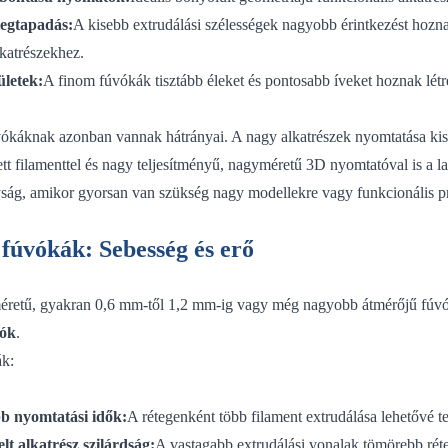
tegtapadás:
A kisebb extrudálási szélességek nagyobb érintkezést hoznak 
lkatrészekhez.
ületek:
A finom fúvókák tisztább éleket és pontosabb íveket hoznak létr
vókáknak azonban vannak hátrányai. A nagy alkatrészek nyomtatása kis
tt filamenttel és nagy teljesítményű, nagyméretű 3D nyomtatóval is a la
ság, amikor gyorsan van szükség nagy modellekre vagy funkcionális pr
fúvókák: Sebesség és erő
retű, gyakran 0,6 mm-től 1,2 mm-ig vagy még nagyobb átmérőjű fúvók
ók
.
ák:
b nyomtatási idők:
A rétegenként több filament extrudálása lehetővé te
t alkatrész szilárdság:
A vastagabb extrudálási vonalak tömörebb réteg