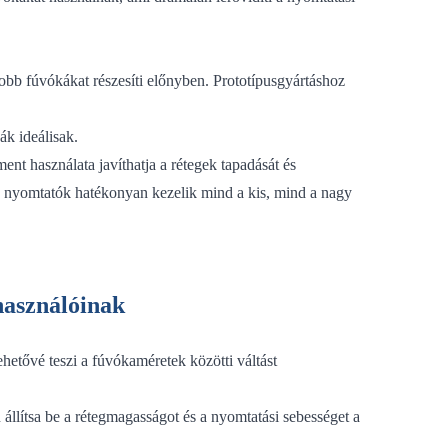
obb fúvókákat részesíti előnyben. Prototípusgyártáshoz
ák ideálisak.
ent használata javíthatja a rétegek tapadását és
3D nyomtatók hatékonyan kezelik mind a kis, mind a nagy
használóinak
ehetővé teszi a fúvókaméretek közötti váltást
állítsa be a rétegmagasságot és a nyomtatási sebességet a