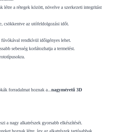
létre a rétegek között, növelve a szerkezeti integritást
e, csökkentve az utófeldolgozási időt.
 fúvókával rendkívül időigényes lehet.
ssabb sebesség korlátozhatja a termelést.
ototípusokra.
ák forradalmat hoznak a...
nagyméretű 3D
szi a nagy alkatrészek gyorsabb elkészítését.
eket hoznak létre, így az alkatrészek tartósabbak.