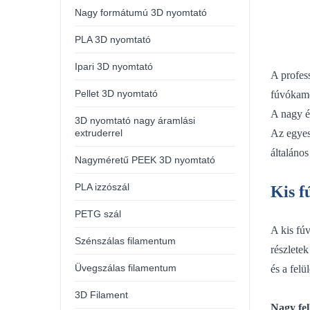
Nagy formátumú 3D nyomtató
PLA 3D nyomtató
Ipari 3D nyomtató
A profes
Pellet 3D nyomtató
fúvókamé
A nagy é
3D nyomtató nagy áramlási
extruderrel
Az egyes 
általáno
Nagyméretű PEEK 3D nyomtató
PLA izzószál
Kis f
PETG szál
A kis fú
Szénszálas filamentum
részlete
Üvegszálas filamentum
és a felü
3D Filament
Nagy fe