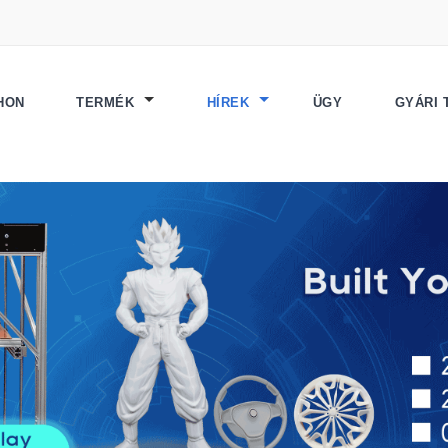
HON
TERMÉK
HÍREK
ÜGY
GYÁRI