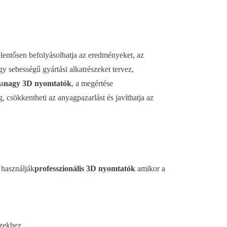
elentősen befolyásolhatja az eredményeket, az
y sebességű gyártási alkatrészeket tervez,
ra
nagy 3D nyomtatók
, a megértése
, csökkentheti az anyagpazarlást és javíthatja az
 használják
professzionális 3D nyomtatók
amikor a
szekhez.