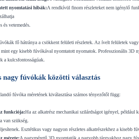
tett nyomtatási hibák:
A rendkívül finom részleteket nem igénylő fun
zálhatja
s és vetemedés.
vókák fő hátránya a csökkent felületi részletek. Az ívelt felületek vag
 mint egy kisebb fúvókával nyomtatott nyomatok. Professzionális 3D n
ek a kulcsfontosságúak.
s nagy fúvókák közötti választás
landó fúvóka méretének kiválasztása számos tényezőtől függ:
z funkciója:
Ha az alkatrész mechanikai szilárdságot igényel, például
a van szükség.
eljesítenek. Esztétikus vagy nagyon részletes alkatrészekhez a kisebb 
z mérete:
A nagyméretű 3D nyomtatók a nagyobb tárgyakhoz nagy fúvók