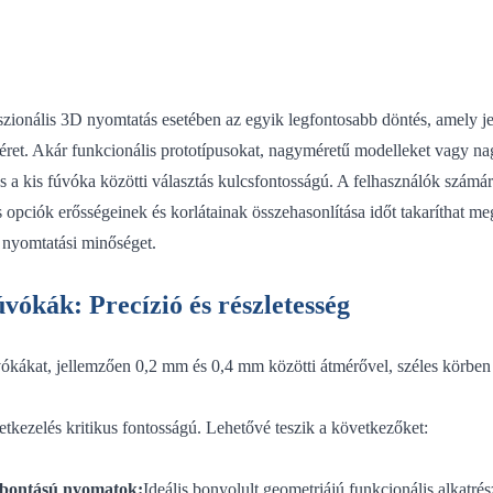
szionális 3D nyomtatás esetében az egyik legfontosabb döntés, amely j
ret. Akár funkcionális prototípusokat, nagyméretű modelleket vagy nag
s a kis fúvóka közötti választás kulcsfontosságú. A felhasználók számá
opciók erősségeinek és korlátainak összehasonlítása időt takaríthat meg
s nyomtatási minőséget.
úvókák: Precízió és részletesség
vókákat, jellemzően 0,2 mm és 0,4 mm közötti átmérővel, széles körben
k
letkezelés kritikus fontosságú. Lehetővé teszik a következőket:
lbontású nyomatok:
Ideális bonyolult geometriájú funkcionális alkatré