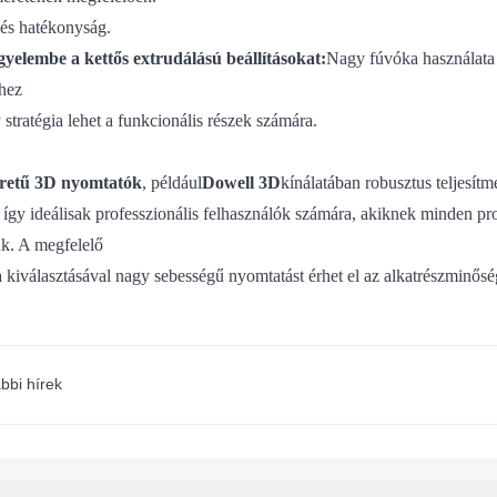
és hatékonyság.
gyelembe a kettős extrudálású beállításokat:
Nagy fúvóka használata s
khez
stratégia lehet a funkcionális részek számára.
etű 3D nyomtatók
, például
Dowell 3D
kínálatában robusztus teljesít
 így ideálisak professzionális felhasználók számára, akiknek minden p
k. A megfelelő
 kiválasztásával nagy sebességű nyomtatást érhet el az alkatrészminőség
bbi hírek