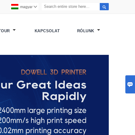

magyar

 TOUR
KAPCSOLAT
RÓLUNK
