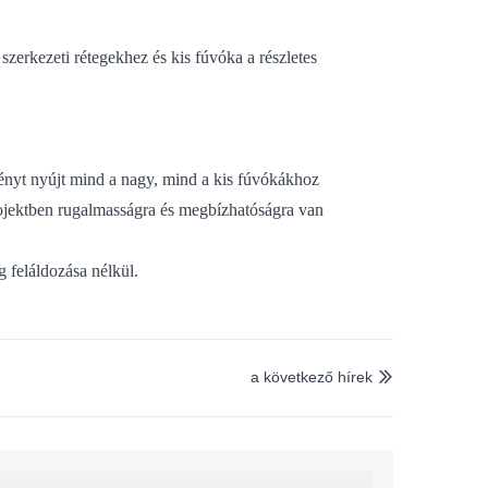
zerkezeti rétegekhez és kis fúvóka a részletes
ményt nyújt mind a nagy, mind a kis fúvókákhoz
rojektben rugalmasságra és megbízhatóságra van
 feláldozása nélkül.
a következő hírek
